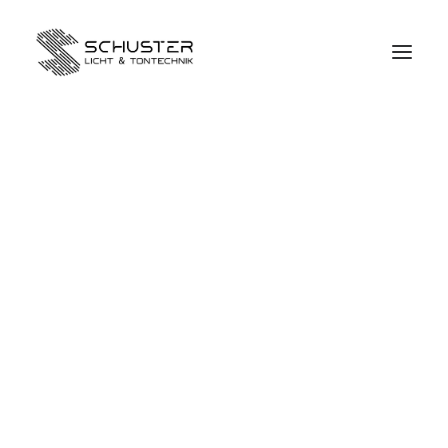
Start
Expertise
Tontechnik
Lichttechnik
Medientechnik
Bühnentechnik
Regionen
Projekte
Event DJs
Kontakt
Search